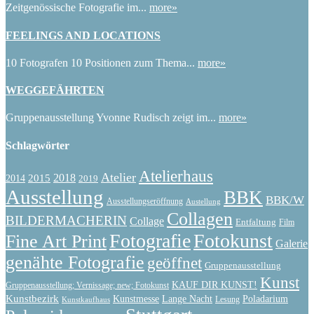
Zeitgenössische Fotografie im...
more»
FEELINGS AND LOCATIONS
10 Fotografen 10 Positionen zum Thema...
more»
WEGGEFÄHRTEN
Gruppenausstellung Yvonne Rudisch zeigt im...
more»
Schlagwörter
Atelierhaus
Atelier
2015
2018
2014
2019
Ausstellung
BBK
BBK/W
Ausstellungseröffnung
Austellung
Collagen
BILDERMACHERIN
Collage
Entfaltung
Film
Fotografie
Fotokunst
Fine Art Print
Galerie
genähte Fotografie
geöffnet
Gruppenausstellung
Kunst
KAUF DIR KUNST!
Gruppenausstellung; Vernissage; new; Fotokunst
Kunstbezirk
Kunstmesse
Lange Nacht
Poladarium
Lesung
Kunstkaufhaus