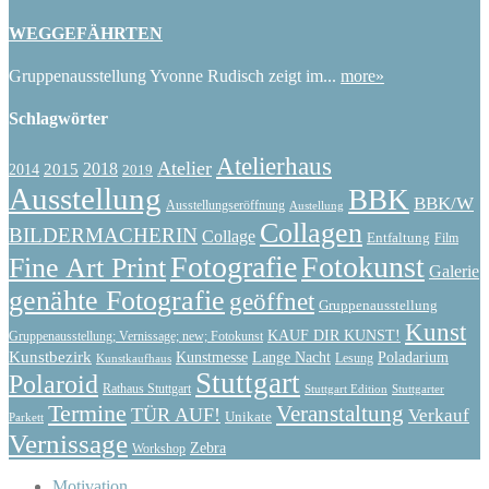
WEGGEFÄHRTEN
Gruppenausstellung Yvonne Rudisch zeigt im...
more»
Schlagwörter
Atelierhaus
Atelier
2015
2018
2014
2019
Ausstellung
BBK
BBK/W
Ausstellungseröffnung
Austellung
Collagen
BILDERMACHERIN
Collage
Entfaltung
Film
Fotografie
Fotokunst
Fine Art Print
Galerie
genähte Fotografie
geöffnet
Gruppenausstellung
Kunst
KAUF DIR KUNST!
Gruppenausstellung; Vernissage; new; Fotokunst
Kunstbezirk
Kunstmesse
Lange Nacht
Poladarium
Lesung
Kunstkaufhaus
Stuttgart
Polaroid
Rathaus Stuttgart
Stuttgart Edition
Stuttgarter
Termine
Veranstaltung
TÜR AUF!
Verkauf
Unikate
Parkett
Vernissage
Zebra
Workshop
Motivation