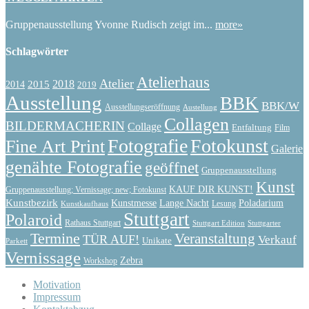
Gruppenausstellung Yvonne Rudisch zeigt im...
more»
Schlagwörter
Atelierhaus
Atelier
2015
2018
2014
2019
Ausstellung
BBK
BBK/W
Ausstellungseröffnung
Austellung
Collagen
BILDERMACHERIN
Collage
Entfaltung
Film
Fotografie
Fotokunst
Fine Art Print
Galerie
genähte Fotografie
geöffnet
Gruppenausstellung
Kunst
KAUF DIR KUNST!
Gruppenausstellung; Vernissage; new; Fotokunst
Kunstbezirk
Kunstmesse
Lange Nacht
Poladarium
Lesung
Kunstkaufhaus
Stuttgart
Polaroid
Rathaus Stuttgart
Stuttgart Edition
Stuttgarter
Termine
Veranstaltung
TÜR AUF!
Verkauf
Unikate
Parkett
Vernissage
Zebra
Workshop
Motivation
Impressum