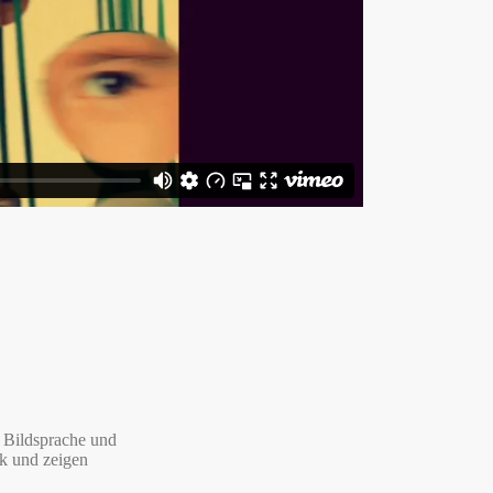
n Bildsprache und
rk und zeigen