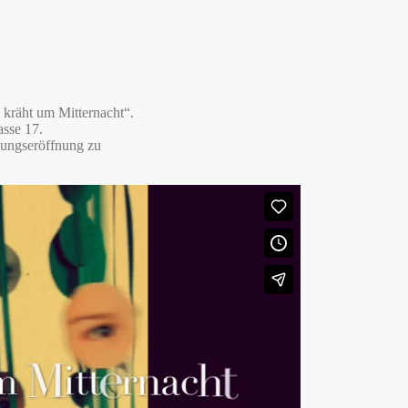
 kräht um Mitternacht“.
asse 17.
lungseröffnung zu