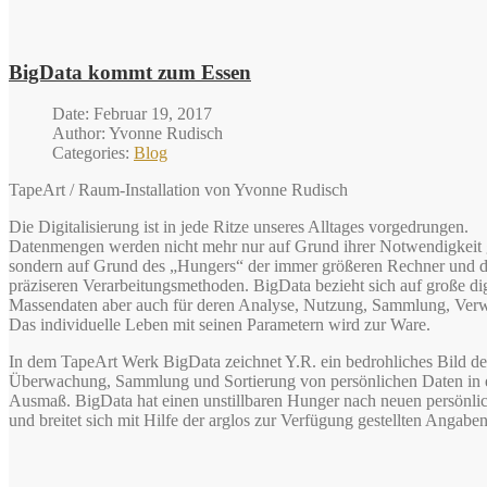
BigData kommt zum Essen
Date: Februar 19, 2017
Author: Yvonne Rudisch
Categories:
Blog
TapeArt / Raum-Installation von Yvonne Rudisch
Die Digitalisierung ist in jede Ritze unseres Alltages vorgedrungen.
Datenmengen werden nicht mehr nur auf Grund ihrer Notwendigkeit g
sondern auf Grund des „Hungers“ der immer größeren Rechner und de
präziseren Verarbeitungsmethoden. BigData bezieht sich auf große d
Massendaten aber auch für deren Analyse, Nutzung, Sammlung, Ver
Das individuelle Leben mit seinen Parametern wird zur Ware.
In dem TapeArt Werk BigData zeichnet Y.R. ein bedrohliches Bild d
Überwachung, Sammlung und Sortierung von persönlichen Daten in
Ausmaß. BigData hat einen unstillbaren Hunger nach neuen persönli
und breitet sich mit Hilfe der arglos zur Verfügung gestellten Angabe