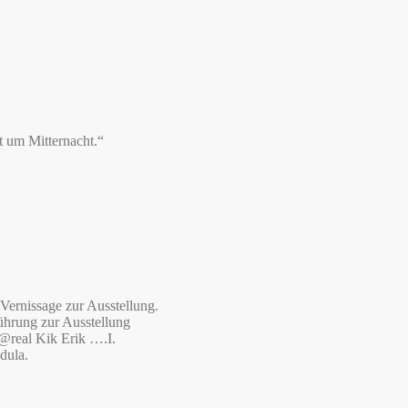
t um Mitternacht.“
Vernissage zur Ausstellung.
ührung zur Ausstellung
 @real Kik Erik ….I.
dula.