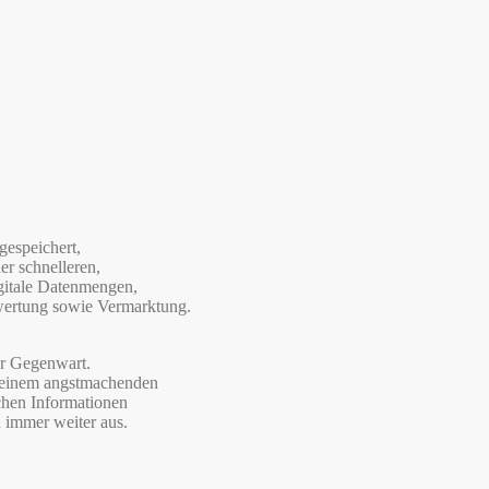
espeichert,
r schnelleren,
igitale Datenmengen,
wertung sowie Vermarktung.
er Gegenwart.
 einem angstmachenden
chen Informationen
n immer weiter aus.