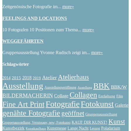
Zeitgenössische Fotografie im...
more»
FEELINGS AND LOCATIONS
10 Fotografen 10 Positionen zum Thema...
more»
WEGGEFÄHRTEN
Gruppenausstellung Yvonne Rudisch zeigt im...
more»
Schlagwörter
Atelierhaus
Atelier
2015
2018
2014
2019
Ausstellung
BBK
BBK/W
Ausstellungseröffnung
Austellung
Collagen
BILDERMACHERIN
Collage
Entfaltung
Film
Fotografie
Fotokunst
Fine Art Print
Galerie
genähte Fotografie
geöffnet
Gruppenausstellung
Kunst
KAUF DIR KUNST!
Gruppenausstellung; Vernissage; new; Fotokunst
Kunstbezirk
Kunstmesse
Lange Nacht
Poladarium
Lesung
Kunstkaufhaus