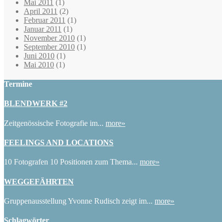
Mai 2011
(1)
April 2011
(2)
Februar 2011
(1)
Januar 2011
(1)
November 2010
(1)
September 2010
(1)
Juni 2010
(1)
Mai 2010
(1)
Termine
BLENDWERK #2
Zeitgenössische Fotografie im...
more»
FEELINGS AND LOCATIONS
10 Fotografen 10 Positionen zum Thema...
more»
WEGGEFÄHRTEN
Gruppenausstellung Yvonne Rudisch zeigt im...
more»
Schlagwörter