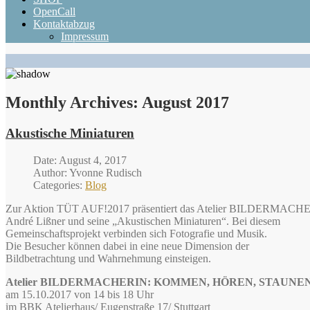
OpenCall
Kontaktabzug
Impressum
Monthly Archives:
August 2017
Akustische Miniaturen
Date: August 4, 2017
Author: Yvonne Rudisch
Categories:
Blog
Zur Aktion TÜT AUF!2017 präsentiert das Atelier BILDERMACH
André Lißner und seine „Akustischen Miniaturen“. Bei diesem
Gemeinschaftsprojekt verbinden sich Fotografie und Musik.
Die Besucher können dabei in eine neue Dimension der
Bildbetrachtung und Wahrnehmung einsteigen.
Atelier BILDERMACHERIN: KOMMEN, HÖREN, STAUNE
am 15.10.2017 von 14 bis 18 Uhr
im BBK Atelierhaus/ Eugenstraße 17/ Stuttgart