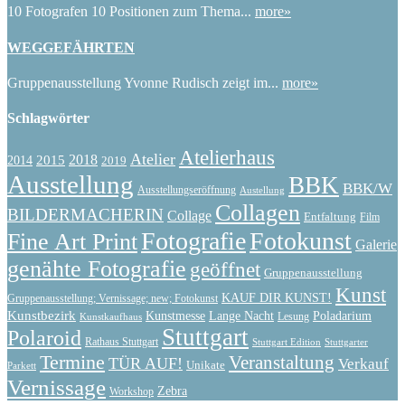
10 Fotografen 10 Positionen zum Thema...
more»
WEGGEFÄHRTEN
Gruppenausstellung Yvonne Rudisch zeigt im...
more»
Schlagwörter
Atelierhaus
Atelier
2015
2018
2014
2019
Ausstellung
BBK
BBK/W
Ausstellungseröffnung
Austellung
Collagen
BILDERMACHERIN
Collage
Entfaltung
Film
Fotografie
Fotokunst
Fine Art Print
Galerie
genähte Fotografie
geöffnet
Gruppenausstellung
Kunst
KAUF DIR KUNST!
Gruppenausstellung; Vernissage; new; Fotokunst
Kunstbezirk
Kunstmesse
Lange Nacht
Poladarium
Lesung
Kunstkaufhaus
Stuttgart
Polaroid
Rathaus Stuttgart
Stuttgart Edition
Stuttgarter
Termine
Veranstaltung
TÜR AUF!
Verkauf
Unikate
Parkett
Vernissage
Zebra
Workshop