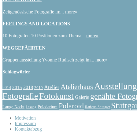
Zeitgenössische Fotografie im...
more»
FEELINGS AND LOCATIONS
10 Fotografen 10 Positionen zum Thema...
more»
WEGGEFÄHRTEN
Gruppenausstellung Yvonne Rudisch zeigt im...
more»
Schlagwörter
Ausstellung
Atelierhaus
Atelier
2015
2018
2014
2019
Fotografie
Fotokunst
genähte Fotog
Galerie
Stuttga
Polaroid
Lange Nacht
Poladarium
Lesung
Rathaus Stuttgart
Motivation
Impressum
Kontaktabzug