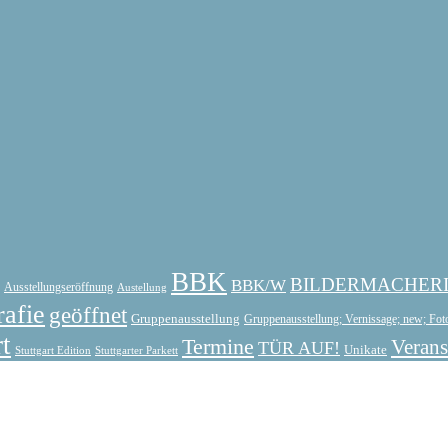
BBK
BILDERMACHER
BBK/W
Ausstellungseröffnung
Austellung
rafie
geöffnet
Gruppenausstellung
Gruppenausstellung; Vernissage; new; Fot
rt
Termine
Verans
TÜR AUF!
Unikate
Stuttgart Edition
Stuttgarter Parkett