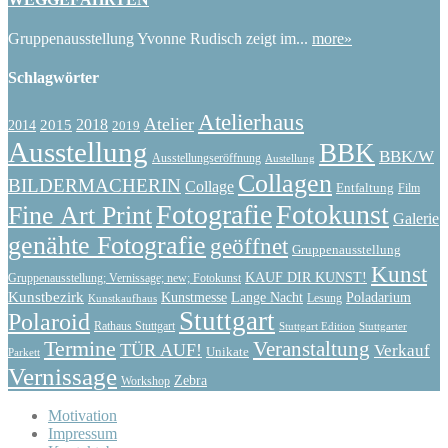
Gruppenausstellung Yvonne Rudisch zeigt im...
more»
Schlagwörter
Atelierhaus
Atelier
2015
2018
2014
2019
Ausstellung
BBK
BBK/W
Ausstellungseröffnung
Austellung
Collagen
BILDERMACHERIN
Collage
Entfaltung
Film
Fotografie
Fotokunst
Fine Art Print
Galerie
genähte Fotografie
geöffnet
Gruppenausstellung
Kunst
KAUF DIR KUNST!
Gruppenausstellung; Vernissage; new; Fotokunst
Kunstbezirk
Kunstmesse
Lange Nacht
Poladarium
Lesung
Kunstkaufhaus
Stuttgart
Polaroid
Rathaus Stuttgart
Stuttgart Edition
Stuttgarter
Termine
Veranstaltung
TÜR AUF!
Verkauf
Unikate
Parkett
Vernissage
Zebra
Workshop
Motivation
Impressum