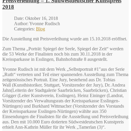
Preisverleihung – 1. Südwestdeutscher Kunstpreis
2018
Date: Oktober 16, 2018
Author: Yvonne Rudisch
Categories:
Blog
Die Ausstellung mit Preisverleihung wurde am 15.10.2018 eröffnet.
Zum Thema „Porträt: Spiegel der Seele, Spiegel der Zeit“ werden
die 53 Werke der Finalisten noch bis zum 30.11.2018 in der
Kreissparkasse in Esslingen, Bahnhofstraße 8 ausgestellt.
Yvonne Rudisch ist mit dem Werk „Selbstportrait #1″aus der Serie
„Ruth“ vertreten und Teil einer spannenden Ausstellung zum Thema
zeitgenössisches Portrait. Eine Jury, bestehend aus Dr. Tobias
Wall (Kunsthistoriker, Stuttgart, Vorsitzender der Jury), Dr. Andrea
Jahn(Leiterin der Stadtgalerie Saarbrücken, Saarbrücken), Christian
Gögger (Leiter Kunstverein, Esslingen), Heinz Eininger (Landrat,
Vorsitzender des Verwaltungsrats der Kreissparkasse Esslingen-
Nürtingen) und Burkhard Wittmacher (Vorsitzender des Vorstands
der Kreissparkasse Esslingen-Nürtingen) wählte aus 350
Einsendungen die Finalisten für die Ausstellung und Preisverleihung
aus. Den mit 10.000 Euro dotierten Südwestdeutschen Kunstpreis
erhielt Ann-Kathrin Müller für ihr Werk „Tamerlan (3)“.