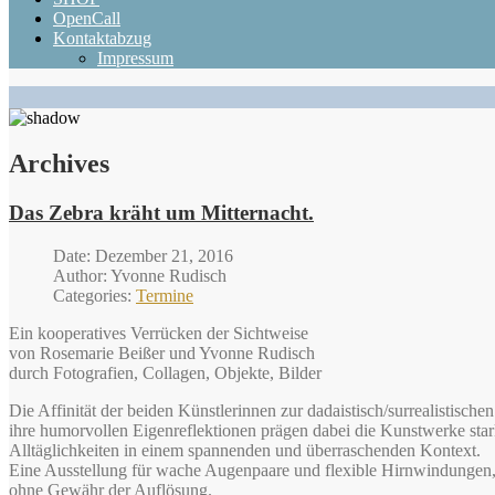
OpenCall
Kontaktabzug
Impressum
Archives
Das Zebra kräht um Mitternacht.
Date: Dezember 21, 2016
Author: Yvonne Rudisch
Categories:
Termine
Ein kooperatives Verrücken der Sichtweise
von Rosemarie Beißer und Yvonne Rudisch
durch Fotografien, Collagen, Objekte, Bilder
Die Affinität der beiden Künstlerinnen zur dadaistisch/surrealistische
ihre humorvollen Eigenreflektionen prägen dabei die Kunstwerke sta
Alltäglichkeiten in einem spannenden und überraschenden Kontext.
Eine Ausstellung für wache Augenpaare und flexible Hirnwindungen
ohne Gewähr der Auflösung.