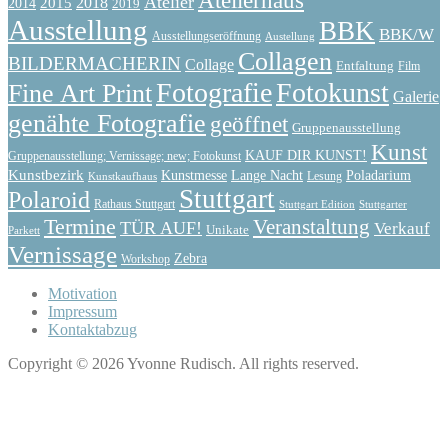
Atelier
2015
2018
2014
2019
Ausstellung
BBK
BBK/W
Ausstellungseröffnung
Austellung
Collagen
BILDERMACHERIN
Collage
Entfaltung
Film
Fotografie
Fotokunst
Fine Art Print
Galerie
genähte Fotografie
geöffnet
Gruppenausstellung
Kunst
KAUF DIR KUNST!
Gruppenausstellung; Vernissage; new; Fotokunst
Kunstbezirk
Kunstmesse
Lange Nacht
Poladarium
Lesung
Kunstkaufhaus
Stuttgart
Polaroid
Rathaus Stuttgart
Stuttgart Edition
Stuttgarter
Termine
Veranstaltung
TÜR AUF!
Verkauf
Unikate
Parkett
Vernissage
Zebra
Workshop
Motivation
Impressum
Kontaktabzug
Copyright © 2026 Yvonne Rudisch. All rights reserved.