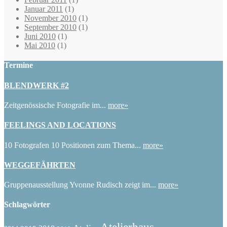
Januar 2011
(1)
November 2010
(1)
September 2010
(1)
Juni 2010
(1)
Mai 2010
(1)
Termine
BLENDWERK #2
Zeitgenössische Fotografie im...
more»
FEELINGS AND LOCATIONS
10 Fotografen 10 Positionen zum Thema...
more»
WEGGEFÄHRTEN
Gruppenausstellung Yvonne Rudisch zeigt im...
more»
Schlagwörter
Atelierhaus