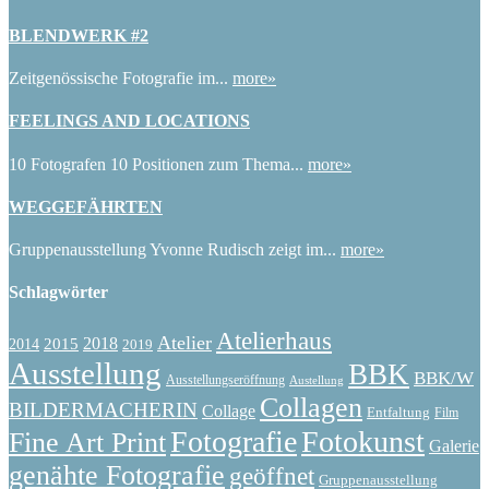
BLENDWERK #2
Zeitgenössische Fotografie im...
more»
FEELINGS AND LOCATIONS
10 Fotografen 10 Positionen zum Thema...
more»
WEGGEFÄHRTEN
Gruppenausstellung Yvonne Rudisch zeigt im...
more»
Schlagwörter
Atelierhaus
Atelier
2015
2018
2014
2019
Ausstellung
BBK
BBK/W
Ausstellungseröffnung
Austellung
Collagen
BILDERMACHERIN
Collage
Entfaltung
Film
Fotografie
Fotokunst
Fine Art Print
Galerie
genähte Fotografie
geöffnet
Gruppenausstellung