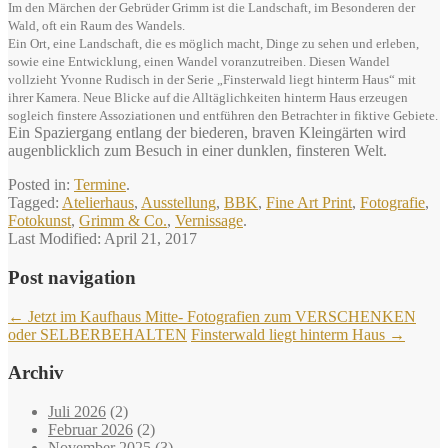
Im den Märchen der Gebrüder Grimm ist die Landschaft, im Besonderen der
Wald, oft ein Raum des Wandels.
Ein Ort, eine Landschaft, die es möglich macht, Dinge zu sehen und erleben,
sowie eine Entwicklung, einen Wandel voranzutreiben. Diesen Wandel
vollzieht Yvonne Rudisch in der Serie „Finsterwald liegt hinterm Haus“ mit
ihrer Kamera. Neue Blicke auf die Alltäglichkeiten hinterm Haus erzeugen
sogleich finstere Assoziationen und entführen den Betrachter in fiktive Gebiete.
Ein Spaziergang entlang der biederen, braven Kleingärten wird
augenblicklich zum Besuch in einer dunklen, finsteren Welt.
Posted in:
Termine
.
Tagged:
Atelierhaus
,
Ausstellung
,
BBK
,
Fine Art Print
,
Fotografie
,
Fotokunst
,
Grimm & Co.
,
Vernissage
.
Last Modified:
April 21, 2017
Post navigation
←
Jetzt im Kaufhaus Mitte- Fotografien zum VERSCHENKEN
oder SELBERBEHALTEN
Finsterwald liegt hinterm Haus
→
Archiv
Juli 2026
(2)
Februar 2026
(2)
November 2025
(3)