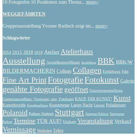
10 Fotografen 10 Positionen zum Thema...
more»
WEGGEFÄHRTEN
Gruppenausstellung Yvonne Rudisch zeigt im...
more»
Schlagwörter
Atelierhaus
Atelier
2015
2018
2014
2019
Ausstellung
BBK
BBK/W
Ausstellungseröffnung
Austellung
Collagen
BILDERMACHERIN
Collage
Entfaltung
Film
Fotografie
Fotokunst
Fine Art Print
Galerie
genähte Fotografie
geöffnet
Gruppenausstellung
Kunst
KAUF DIR KUNST!
Gruppenausstellung; Vernissage; new; Fotokunst
Kunstbezirk
Kunstmesse
Lange Nacht
Poladarium
Lesung
Kunstkaufhaus
Stuttgart
Polaroid
Rathaus Stuttgart
Stuttgart Edition
Stuttgarter
Termine
Veranstaltung
TÜR AUF!
Verkauf
Unikate
Parkett
Vernissage
Zebra
Workshop