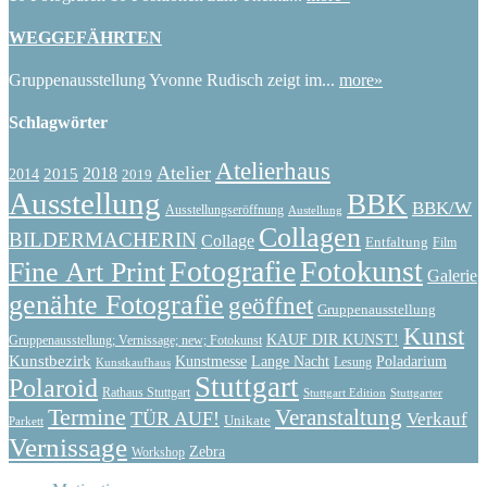
WEGGEFÄHRTEN
Gruppenausstellung Yvonne Rudisch zeigt im...
more»
Schlagwörter
Atelierhaus
Atelier
2015
2018
2014
2019
Ausstellung
BBK
BBK/W
Ausstellungseröffnung
Austellung
Collagen
BILDERMACHERIN
Collage
Entfaltung
Film
Fotografie
Fotokunst
Fine Art Print
Galerie
genähte Fotografie
geöffnet
Gruppenausstellung
Kunst
KAUF DIR KUNST!
Gruppenausstellung; Vernissage; new; Fotokunst
Kunstbezirk
Kunstmesse
Lange Nacht
Poladarium
Lesung
Kunstkaufhaus
Stuttgart
Polaroid
Rathaus Stuttgart
Stuttgart Edition
Stuttgarter
Termine
Veranstaltung
TÜR AUF!
Verkauf
Unikate
Parkett
Vernissage
Zebra
Workshop