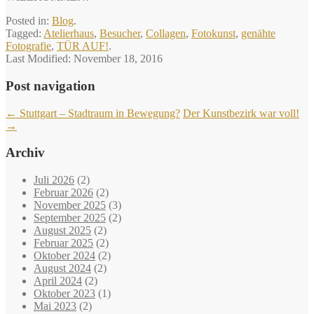
Posted in:
Blog
.
Tagged:
Atelierhaus
,
Besucher
,
Collagen
,
Fotokunst
,
genähte
Fotografie
,
TÜR AUF!
.
Last Modified:
November 18, 2016
Post navigation
←
Stuttgart – Stadtraum in Bewegung?
Der Kunstbezirk war voll!
→
Archiv
Juli 2026
(2)
Februar 2026
(2)
November 2025
(3)
September 2025
(2)
August 2025
(2)
Februar 2025
(2)
Oktober 2024
(2)
August 2024
(2)
April 2024
(2)
Oktober 2023
(1)
Mai 2023
(2)