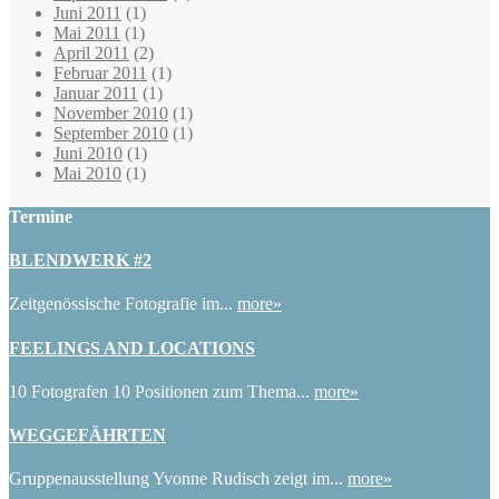
Juni 2011
(1)
Mai 2011
(1)
April 2011
(2)
Februar 2011
(1)
Januar 2011
(1)
November 2010
(1)
September 2010
(1)
Juni 2010
(1)
Mai 2010
(1)
Termine
BLENDWERK #2
Zeitgenössische Fotografie im...
more»
FEELINGS AND LOCATIONS
10 Fotografen 10 Positionen zum Thema...
more»
WEGGEFÄHRTEN
Gruppenausstellung Yvonne Rudisch zeigt im...
more»