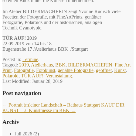
so einen Blick hinter die Kulissen unternehmen.
Im Atelier BILDERMACHERIN zeigt Yvonne Rudisch viele
Facetten der Fotografie, mit FineArtPrints, genähter
Fotografie, Polaroids und der historischen, analogen
Technik Cyanotypie.
TÜR AUF! 2019
22.09.2019 von 14 bis 18
Eugenstraße 17 /Atelierhaus BBK /Stuttgart
Posted in:
Termine
.
Tagged:
2019
,
Atelierhaus
,
BBK
,
BILDERMACHERIN
,
Fine Art
Print
,
Fotografie
,
Fotokunst
,
genähte Fotografie
,
geöffnet
,
Kunst
,
Polaroid
,
TÜR AUF!
,
Veranstaltung
.
Last Modified:
Januar 28, 2019
Post navigation
←
Portrait (m)einer Landschaft – Rathaus Stuttgart
KAUF DIR
KUNST – 3. Kunstmesse im BBK
→
Archiv
Juli 2026
(2)