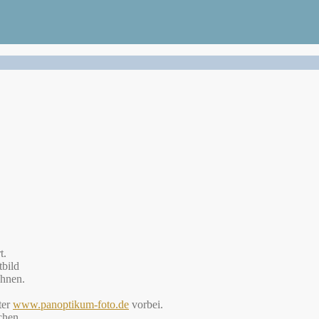
.
t.
tbild
ohnen.
ter
www.panoptikum-foto.de
vorbei.
chen.