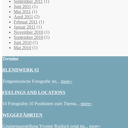
September 2011
(1)
Juni 2011
(1)
Mai 2011
(1)
April 2011
(2)
Februar 2011
(1)
Januar 2011
(1)
November 2010
(1)
September 2010
(1)
Juni 2010
(1)
Mai 2010
(1)
Termine
BLENDWERK #2
Zeitgenössische Fotografie im...
more»
FEELINGS AND LOCATIONS
10 Fotografen 10 Positionen zum Thema...
more»
WEGGEFÄHRTEN
Gruppenausstellung Yvonne Rudisch zeigt im...
more»