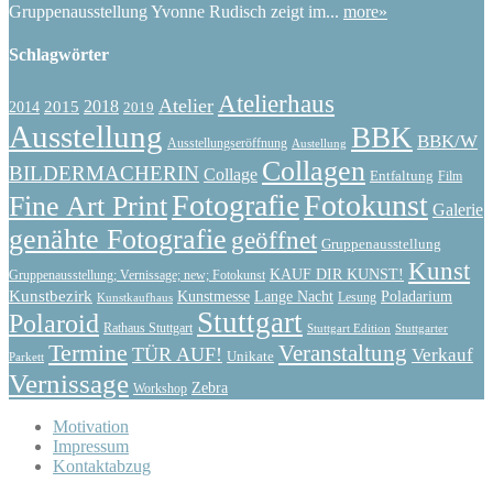
Gruppenausstellung Yvonne Rudisch zeigt im...
more»
Schlagwörter
Atelierhaus
Atelier
2015
2018
2014
2019
Ausstellung
BBK
BBK/W
Ausstellungseröffnung
Austellung
Collagen
BILDERMACHERIN
Collage
Entfaltung
Film
Fotografie
Fotokunst
Fine Art Print
Galerie
genähte Fotografie
geöffnet
Gruppenausstellung
Kunst
KAUF DIR KUNST!
Gruppenausstellung; Vernissage; new; Fotokunst
Kunstbezirk
Kunstmesse
Lange Nacht
Poladarium
Lesung
Kunstkaufhaus
Stuttgart
Polaroid
Rathaus Stuttgart
Stuttgart Edition
Stuttgarter
Termine
Veranstaltung
TÜR AUF!
Verkauf
Unikate
Parkett
Vernissage
Zebra
Workshop
Motivation
Impressum
Kontaktabzug