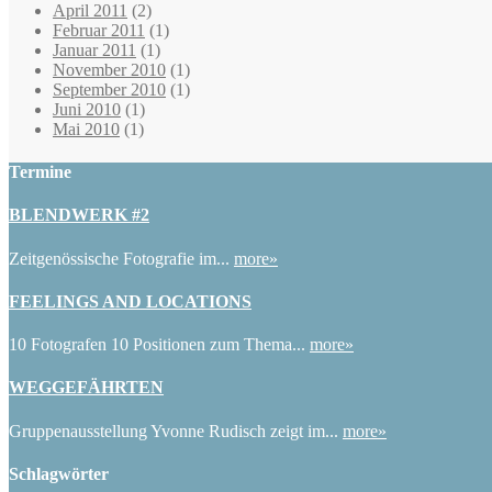
April 2011
(2)
Februar 2011
(1)
Januar 2011
(1)
November 2010
(1)
September 2010
(1)
Juni 2010
(1)
Mai 2010
(1)
Termine
BLENDWERK #2
Zeitgenössische Fotografie im...
more»
FEELINGS AND LOCATIONS
10 Fotografen 10 Positionen zum Thema...
more»
WEGGEFÄHRTEN
Gruppenausstellung Yvonne Rudisch zeigt im...
more»
Schlagwörter