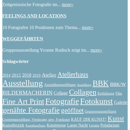
Zeitgenössische Fotografie im...
more»
FEELINGS AND LOCATIONS
10 Fotografen 10 Positionen zum Thema...
more»
WEGGEFÄHRTEN
Gruppenausstellung Yvonne Rudisch zeigt im...
more»
Schlagwörter
Atelierhaus
Atelier
2015
2018
2014
2019
Ausstellung
BBK
BBK/W
Ausstellungseröffnung
Austellung
Collagen
BILDERMACHERIN
Collage
Entfaltung
Film
Fotografie
Fotokunst
Fine Art Print
Galerie
genähte Fotografie
geöffnet
Gruppenausstellung
Kunst
KAUF DIR KUNST!
Gruppenausstellung; Vernissage; new; Fotokunst
Kunstbezirk
Kunstmesse
Lange Nacht
Poladarium
Lesung
Kunstkaufhaus