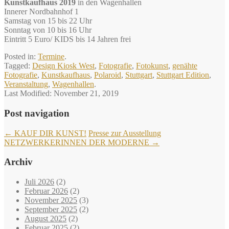
Kunstkaufhaus 2019
in den Wagenhallen
Innerer Nordbahnhof 1
Samstag von 15 bis 22 Uhr
Sonntag von 10 bis 16 Uhr
Eintritt 5 Euro/ KIDS bis 14 Jahren frei
Posted in:
Termine
.
Tagged:
Design Kiosk West
,
Fotografie
,
Fotokunst
,
genähte
Fotografie
,
Kunstkaufhaus
,
Polaroid
,
Stuttgart
,
Stuttgart Edition
,
Veranstaltung
,
Wagenhallen
.
Last Modified:
November 21, 2019
Post navigation
←
KAUF DIR KUNST!
Presse zur Ausstellung
NETZWERKERINNEN DER MODERNE
→
Archiv
Juli 2026
(2)
Februar 2026
(2)
November 2025
(3)
September 2025
(2)
August 2025
(2)
Februar 2025
(2)