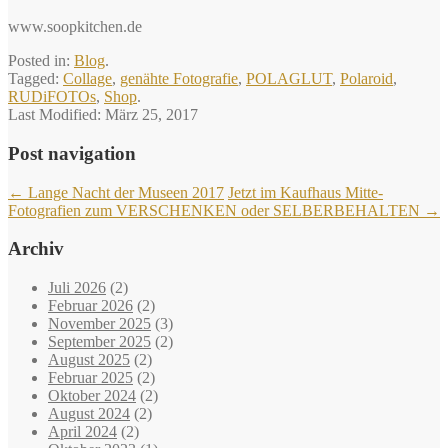
www.soopkitchen.de
Posted in:
Blog
.
Tagged:
Collage
,
genähte Fotografie
,
POLAGLUT
,
Polaroid
,
RUDiFOTOs
,
Shop
.
Last Modified:
März 25, 2017
Post navigation
←
Lange Nacht der Museen 2017
Jetzt im Kaufhaus Mitte-
Fotografien zum VERSCHENKEN oder SELBERBEHALTEN
→
Archiv
Juli 2026
(2)
Februar 2026
(2)
November 2025
(3)
September 2025
(2)
August 2025
(2)
Februar 2025
(2)
Oktober 2024
(2)
August 2024
(2)
April 2024
(2)