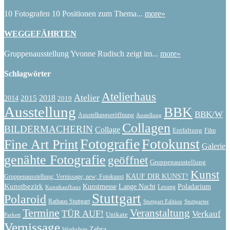
10 Fotografen 10 Positionen zum Thema...
more»
WEGGEFÄHRTEN
Gruppenausstellung Yvonne Rudisch zeigt im...
more»
Schlagwörter
Atelierhaus
Atelier
2015
2018
2014
2019
Ausstellung
BBK
BBK/W
Ausstellungseröffnung
Austellung
Collagen
BILDERMACHERIN
Collage
Entfaltung
Film
Fotografie
Fotokunst
Fine Art Print
Galerie
genähte Fotografie
geöffnet
Gruppenausstellung
Kunst
KAUF DIR KUNST!
Gruppenausstellung; Vernissage; new; Fotokunst
Kunstbezirk
Kunstmesse
Lange Nacht
Poladarium
Lesung
Kunstkaufhaus
Stuttgart
Polaroid
Rathaus Stuttgart
Stuttgart Edition
Stuttgarter
Termine
Veranstaltung
TÜR AUF!
Verkauf
Unikate
Parkett
Vernissage
Zebra
Workshop